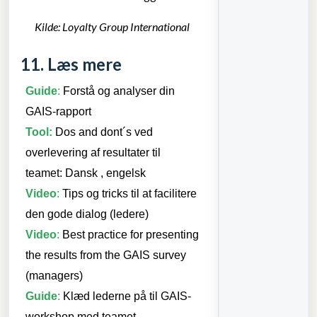
Kilde: Loyalty Group International
11. Læs mere
Guide
:
Forstå og analyser din
GAIS-rapport
Tool:
Dos and dont´s ved
overlevering af resultater til
teame
t:
Dansk
,
engelsk
Video
:
Tips og tricks til at facilitere
den gode dialog (ledere)
Video
:
Best practice for presenting
the results from the GAIS survey
(managers)
G
uide
:
Klæd lederne på til GAIS-
workshop med teamet