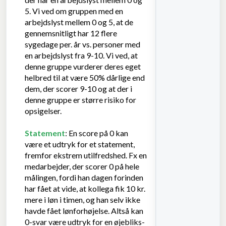
5. Vi ved om gruppen med en
arbejdslyst mellem 0 og 5, at de
gennemsnitligt har 12 flere
sygedage per. år vs. personer med
en arbejdslyst fra 9-10. Vi ved, at
denne gruppe vurderer deres eget
helbred til at være 50% dårlige end
dem, der scorer 9-10 og at der i
denne gruppe er større risiko for
opsigelser.
Statement
: En score på 0 kan
være et udtryk for et statement,
fremfor ekstrem utilfredshed. Fx en
medarbejder, der scorer 0 på hele
målingen, fordi han dagen forinden
har fået at vide, at kollega fik 10 kr.
mere i løn i timen, og han selv ikke
havde fået lønforhøjelse. Altså kan
0-svar være udtryk for en øjebliks-