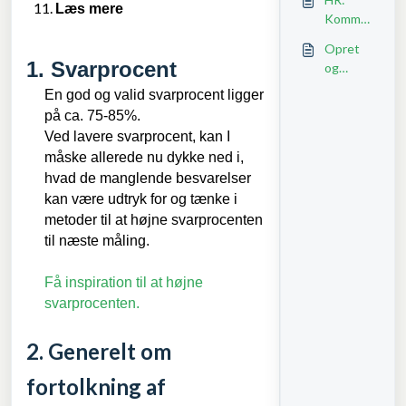
rapport
Læs mere
Kommu
en, hvis
nikér til
du kun
Opret
organisa
1. Svarprocent
har 15,
og
tionen
30 eller
administ
En god og valid svarprocent ligger
før,
60
rer
under
på ca. 75-85%.
minutte
virksom
og efter
Ved lavere svarprocent, kan I
r til
hedspro
målinger
måske allerede nu dykke ned i,
rådighe
filen
hvad de manglende besvarelser
d
kan være udtryk for og tænke i
metoder til at højne svarprocenten
til næste måling.
Få inspiration til at højne
svarprocenten.
2. Generelt om
fortolkning af