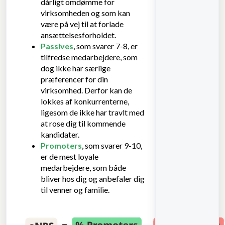
dårligt omdømme for
virksomheden og som kan
være på vej til at forlade
ansættelsesforholdet.
Passives
, som svarer 7-8, er
tilfredse medarbejdere, som
dog ikke har særlige
præferencer for din
virksomhed. Derfor kan de
lokkes af konkurrenterne,
ligesom de ikke har travlt med
at rose dig til kommende
kandidater.
Promoters
, som svarer 9-10,
er de mest loyale
medarbejdere, som både
bliver hos dig og anbefaler dig
til venner og familie.