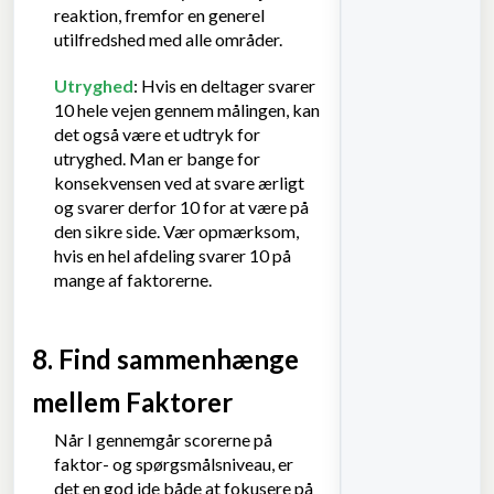
reaktion, fremfor en generel
utilfredshed med alle områder.
Utryghed
: Hvis en deltager svarer
10 hele vejen gennem målingen, kan
det også være et udtryk for
utryghed. Man er bange for
konsekvensen ved at svare ærligt
og svarer derfor 10 for at være på
den sikre side. Vær opmærksom,
hvis en hel afdeling svarer 10 på
mange af faktorerne.
8. Find sammenhænge
mellem Faktorer
Når I gennemgår scorerne på
faktor- og spørgsmålsniveau, er
det en god ide både at fokusere på