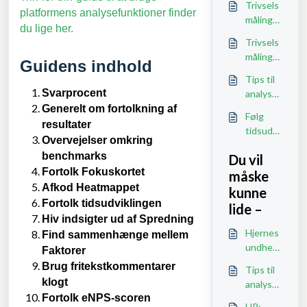
Trivsels
platformens analysefunktioner finder
måling:
du lige her.
Guide til
Trivsels
at
måling:
Guidens indhold
forstå
Greb til
element
Tips til
at
erne i
Svarprocent
analyse
fortolke
rapport
af
Generelt om fortolkning af
resultat
Følg
en
rapport
resultater
erne
tidsudvi
en, hvis
Overvejelser omkring
klingen i
du kun
benchmarks
Du vil
dine
har 15,
Fortolk Fokuskortet
måske
målinger
30 eller
Afkod Heatmappet
kunne
60
Fortolk tidsudviklingen
lide –
minutte
Hiv indsigter ud af Spredning
r til
Hjernes
Find sammenhænge mellem
rådighe
undhed
Faktorer
d
-
Brug fritekstkommentarer
Tips til
spørger
klogt
analyse
amme
Fortolk eNPS-scoren
af
HR: